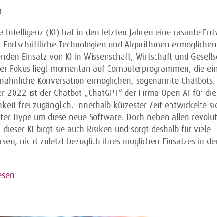
3
e Intelligenz (KI) hat in den letzten Jahren eine rasante En
. Fortschrittliche Technologien und Algorithmen ermöglichen
den Einsatz von KI in Wissenschaft, Wirtschaft und Gesellsc
er Fokus liegt momentan auf Computerprogrammen, die ei
ähnliche Konversation ermöglichen, sogenannte Chatbots. 
 2022 ist der Chatbot „ChatGPT“ der Firma Open AI für die
hkeit frei zugänglich. Innerhalb kürzester Zeit entwickelte si
hter Hype um diese neue Software. Doch neben allen revolu
dieser KI birgt sie auch Risiken und sorgt deshalb für viele
sen, nicht zuletzt bezüglich ihres möglichen Einsatzes in de
esen