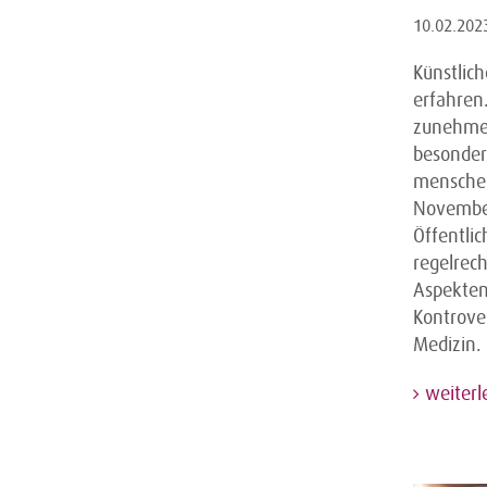
10.02.202
Künstlich
erfahren
zunehmen
besonder
menschen
November
Öffentlic
regelrec
Aspekten 
Kontrover
Medizin.
weiterl