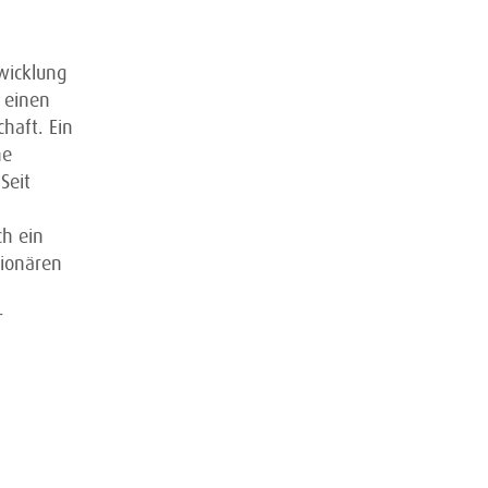
twicklung
 einen
haft. Ein
ne
Seit
ch ein
tionären
r