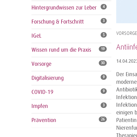
Hintergrundwissen zur Leber
4
Forschung & Fortschritt
3
VORSORGE
IGeL
5
Antiinf
Wissen rund um die Praxis
19
14.04.202
Vorsorge
30
Der Einsa
Digitalisierung
9
modernen
Antibioti
COVID-19
9
Infektio
Infektion
Impfen
3
einigen 
Patientin
Prävention
26
Nierenfu
Therapie