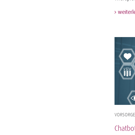
weiterl
VORSORGE,
Chatbot