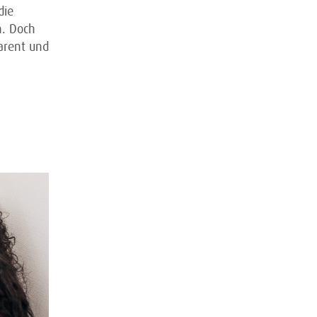
die
n. Doch
arent und