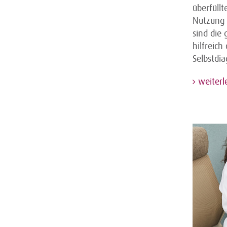
überfüll
Nutzung 
sind die
hilfreic
Selbstdi
weiterl