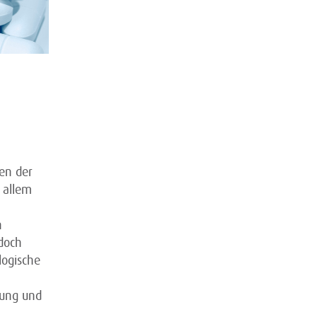
ten der
 allem
n
edoch
logische
rung und