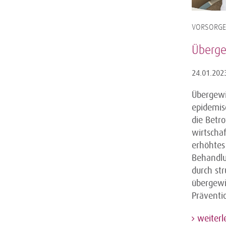
VORSORGE
Überge
24.01.202
Übergewi
epidemis
die Betr
wirtscha
erhöhtes
Behandlu
durch st
übergewi
Präventi
weiterl