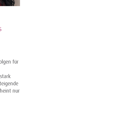
s
lgen für
stark
teigende
heint nur
n