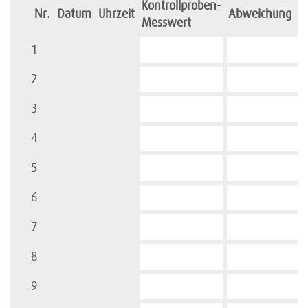
Kontrollproben-
Nr.
Datum
Uhrzeit
Abweichung
Messwert
1
2
3
4
5
6
7
8
9