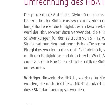
Umrechnung des HbA1c 
Der prozentuale Anteil des Glykohämoglobi
Dauer erhöhter Blutglukosewerte im Zeitrau
langanhaltender die Blutglukose im beschrieb
wird der HbA1c-Wert dazu verwendet, die Glu
Schwankungen für den Zeitraum von 5 - 12 Wo
Studie hat nun den mathematischen Zusamme
Blutglukosewerten untersucht. Es findet sich,
mittleren Blutglukose und dem HbA1c-Wert. An
eine "aus dem HbA1c errechnete mittlere Blu
umrechnen.
Wichtiger Hinweis:
das HbA1c, welches für d
werden, die nach DCCT bzw. NGSP standardisie
diese Standardisierung verwenden.