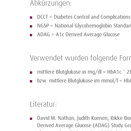
Abkürzungen:
DCCT = Diabetes Control and Complications 
NGSP = National Glycohemoglobin Standar
ADAG = A1c Derived Average Glucose
Verwendet wurden folgende For
mittlere Blutglukose in mg/dl = HbA1c * 2
bzw. mittlere Blutglukose im mmol/l = Hb
Literatur:
David M. Nathan, Judith Kuenen, Rikke Borg
Derived Average Glucose (ADAG) Study G