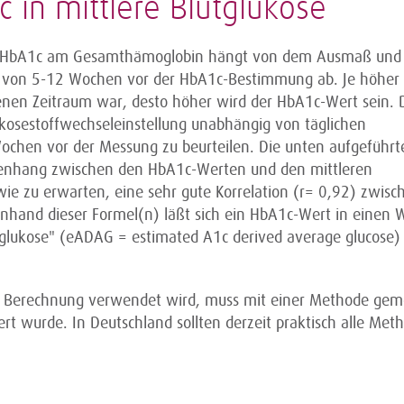
in mittlere Blutglukose
ns HbA1c am Gesamthämoglobin hängt von dem Ausmaß und
m von 5-12 Wochen vor der HbA1c-Bestimmung ab. Je höher
enen Zeitraum war, desto höher wird der HbA1c-Wert sein. 
kosestoffwechseleinstellung unabhängig von täglichen
chen vor der Messung zu beurteilen. Die unten aufgeführt
nhang zwischen den HbA1c-Werten und den mittleren
 wie zu erwarten, eine sehr gute Korrelation (r= 0,92) zwisc
hand dieser Formel(n) läßt sich ein HbA1c-Wert in einen W
tglukose" (eADAG = estimated A1c derived average glucose)
ie Berechnung verwendet wird, muss mit einer Methode ge
rt wurde. In Deutschland sollten derzeit praktisch alle Met