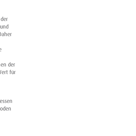
 der
 und
Daher
e
hen der
ert für
messen
hoden