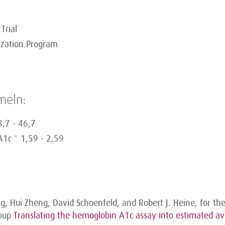
Trial
ization Program
meln:
8,7 - 46,7
A1c * 1,59 - 2,59
, Hui Zheng, David Schoenfeld, and Robert J. Heine, for th
roup
Translating the hemoglobin A1c assay into estimated a