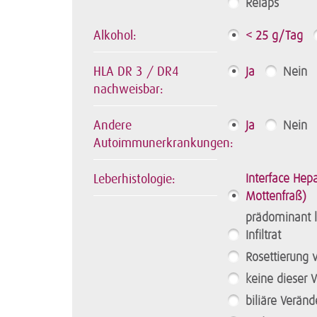
Relaps
Alkohol:
< 25 g/Tag
HLA DR 3 / DR4
Ja
Nein
nachweisbar:
Andere
Ja
Nein
Autoimmunerkrankungen:
Leberhistologie:
Interface Hepa
Mottenfraß)
prädominant 
Infiltrat
Rosettierung 
keine dieser 
biliäre Verän