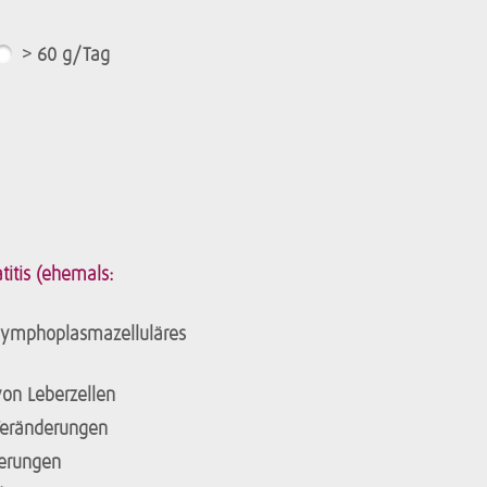
> 60 g/Tag
titis (ehemals:
lymphoplasmazelluläres
von Leberzellen
Veränderungen
derungen