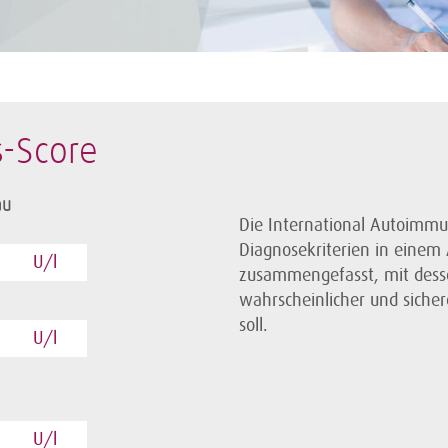
-Score
au
Die International Autoimmu
Diagnosekriterien in einem
U/l
zusammengefasst, mit desse
wahrscheinlicher und siche
soll.
U/l
U/l