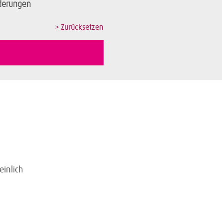
derungen
inlich