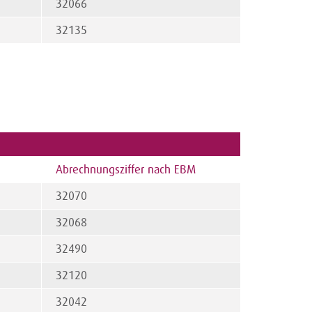
32066
32135
Abrechnungsziffer nach EBM
32070
32068
32490
32120
32042