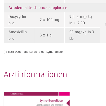
Acrodermatitis chronica atrophicans
Doxycyclin
9 J.: 4 mg/kg
2 x 100 mg
p. o.
in 1–2 ED
Amoxicillin
50 mg/kg in 3
3 x 1 g
p. o.
ED
*Je nach Dauer und Schwere der Symptomatik
Arztinformationen