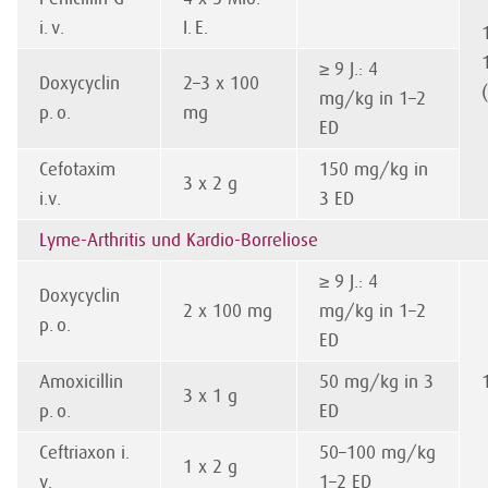
i. v.
I. E.
≥ 9 J.: 4
Doxycyclin
2–3 x 100
mg/kg in 1–2
p. o.
mg
ED
Cefotaxim
150 mg/kg in
3 x 2 g
i.v.
3 ED
Lyme-Arthritis und Kardio-Borreliose
≥ 9 J.: 4
Doxycyclin
2 x 100 mg
mg/kg in 1–2
p. o.
ED
Amoxicillin
50 mg/kg in 3
3 x 1 g
p. o.
ED
Ceftriaxon i.
50–100 mg/kg
1 x 2 g
v.
1–2 ED