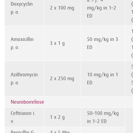
Doxycyclin
2 x 100 mg
mg/kg in 1–2
p. o.
ED
Amoxicillin
50 mg/kg in 3
3 x 1 g
p. o.
ED
Azithromycin
10 mg/kg in 1
2 x 250 mg
p. o.
ED
Neuroborreliose
Ceftriaxon i.
50–100 mg/kg
1 x 2 g
v.
in 1–2 ED
Penicillin G
4 x 5 Mio.