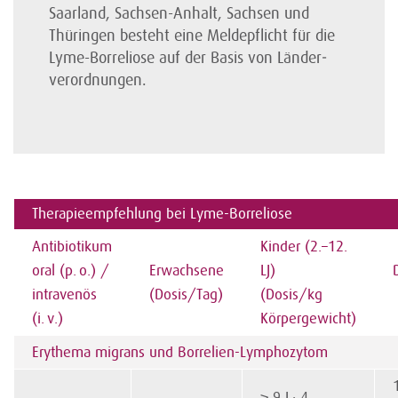
Saar­land, Sachsen-Anhalt, Sachsen und
Thüringen besteht eine Melde­pflicht für die
Lyme-Borreliose auf der Basis von Länder­
verordnungen.
Therapieempfehlung bei Lyme-Borreliose
Antibiotikum
Kinder (2.–12.
oral (p. o.) /
Erwachsene
LJ)
intravenös
(Dosis/Tag)
(Dosis/kg
(i. v.)
Körpergewicht)
Erythema migrans und Borrelien-Lymphozytom
≥ 9 J.: 4