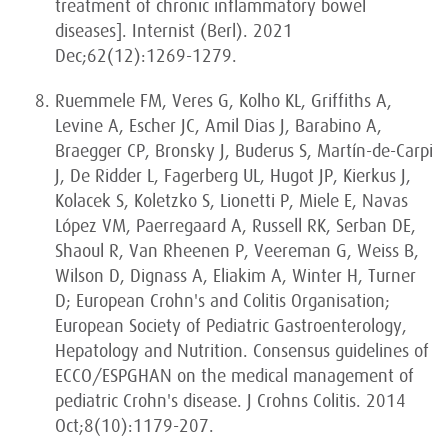
treatment of chronic inflammatory bowel
diseases]. Internist (Berl). 2021
Dec;62(12):1269-1279.
Ruemmele FM, Veres G, Kolho KL, Griffiths A,
Levine A, Escher JC, Amil Dias J, Barabino A,
Braegger CP, Bronsky J, Buderus S, Martín-de-Carpi
J, De Ridder L, Fagerberg UL, Hugot JP, Kierkus J,
Kolacek S, Koletzko S, Lionetti P, Miele E, Navas
López VM, Paerregaard A, Russell RK, Serban DE,
Shaoul R, Van Rheenen P, Veereman G, Weiss B,
Wilson D, Dignass A, Eliakim A, Winter H, Turner
D; European Crohn's and Colitis Organisation;
European Society of Pediatric Gastroenterology,
Hepatology and Nutrition. Consensus guidelines of
ECCO/ESPGHAN on the medical management of
pediatric Crohn's disease. J Crohns Colitis. 2014
Oct;8(10):1179-207.